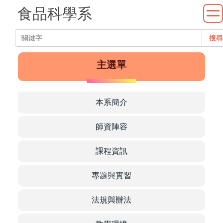
跳
食品科學系
到
主
系
搜尋
要
內
主選單
容
區
本系簡介
師資陣容
課程資訊
Department
專題與實習
法規與辦法