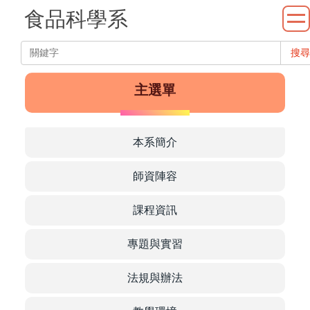
跳
食品科學系
到
系
主
搜尋
要
內
主選單
容
區
本系簡介
師資陣容
課程資訊
Department
專題與實習
法規與辦法