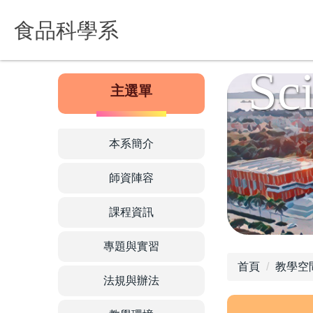
De
跳
食品科學系
到
主
要
Sc
內
主選單
容
區
本系簡介
師資陣容
課程資訊
專題與實習
首頁
教學空
法規與辦法