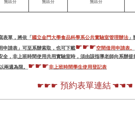
無區分
無區分
無區分
寫表單，將依「
國立金門大學食品科學系公共實驗室管理辦法
」
☛☛☛
借用申請表」可至系辦索取，也可下載
空間借用申請表
。
安全，非上班時間使用共用實驗室時，須由該指導老師向系辦提
☛☛☛
以兩週為限。
非上班時間學生使用登記表
預約表單連結
☛☛
☚☚☚