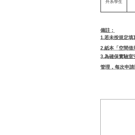
外系學生
備註：
1.
若未按規定填
2.紙本「空間
3.
為確保實驗室
管理，每次申請
☛