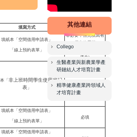
其他連結
填寫方式
必要性
非必要，但先填寫有
填紙本「空間借用申請表」
優先使用權
Collego
「線上預約表單」
(但依然以教師教學為
優先)
生醫產業與新農業學產
研鏈結人才培育計畫
必填
非上班時間學生使用登記
紙本「
精準健康產業跨領域人
表
」
才培育計畫
必填
填紙本「空間借用申請表」
必填
「線上預約表單」
填紙本「空間借用申請表」