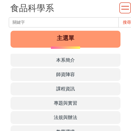
跳
食品科學系
到
主
系
搜尋
要
內
主選單
容
區
本系簡介
師資陣容
課程資訊
Department
專題與實習
法規與辦法