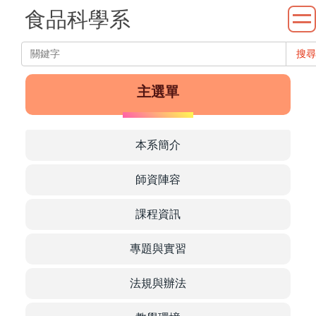
跳
食品科學系
到
主
搜尋
要
內
主選單
容
系
區
本系簡介
師資陣容
課程資訊
專題與實習
Department
法規與辦法